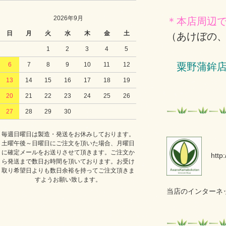
2026年9月
＊本店周辺
日
月
火
水
木
金
土
（あけぼの
1
2
3
4
5
粟野蒲鉾
6
7
8
9
10
11
12
13
14
15
16
17
18
19
20
21
22
23
24
25
26
27
28
29
30
毎週日曜日は製造・発送をお休みしております。
土曜午後～日曜日にご注文を頂いた場合、月曜日
に確定メールをお送りさせて頂きます。ご注文か
http:/
ら発送まで数日お時間を頂いております。お受け
取り希望日よりも数日余裕を持ってご注文頂きま
すようお願い致します。
当店のインターネ