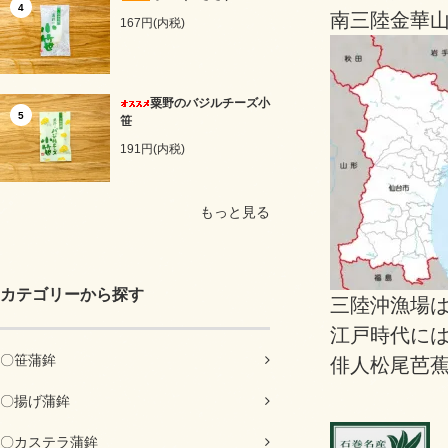
4
南三陸金華
167円(内税)
粟野のバジルチーズ小
5
笹
191円(内税)
もっと見る
カテゴリーから探す
三陸沖漁場
江戸時代に
〇笹蒲鉾
俳人松尾芭
〇揚げ蒲鉾
〇カステラ蒲鉾