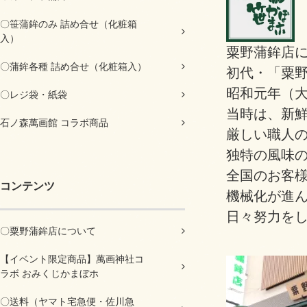
〇笹蒲鉾のみ 詰め合せ（化粧箱
入）
粟野蒲鉾店
〇蒲鉾各種 詰め合せ（化粧箱入）
初代・「粟野
昭和元年（
〇レジ袋・紙袋
当時は、新
石ノ森萬画館 コラボ商品
厳しい職人
独特の風味
全国のお客
コンテンツ
機械化が進
日々努力を
〇粟野蒲鉾店について
【イベント限定商品】萬画神社コ
ラボ おみくじかまぼホ
〇送料（ヤマト宅急便・佐川急