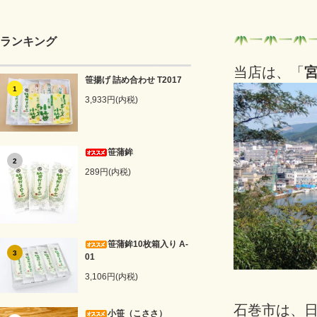
ランキング
当店は、「
宮
笹揚げ 詰め合わせ T2017
1
3,933円(内税)
笹蒲鉾
2
289円(内税)
笹蒲鉾10枚箱入り A-
3
01
3,106円(内税)
石巻市は、
小笹（こささ）