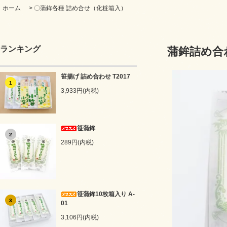
ホーム
>
〇蒲鉾各種 詰め合せ（化粧箱入）
ランキング
蒲鉾詰め合わ
笹揚げ 詰め合わせ T2017
1
3,933円(内税)
笹蒲鉾
2
289円(内税)
笹蒲鉾10枚箱入り A-
3
01
3,106円(内税)