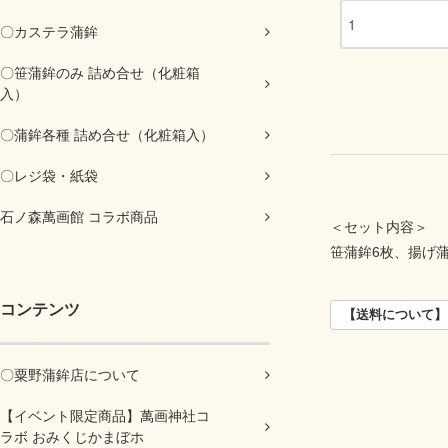
〇カステラ蒲鉾
〇笹蒲鉾のみ 詰め合せ（化粧箱
入）
〇蒲鉾各種 詰め合せ（化粧箱入）
〇レジ袋・紙袋
石ノ森萬画館 コラボ商品
＜セット内容＞
笹蒲鉾6枚、揚げ
コンテンツ
【送料について】
〇粟野蒲鉾店について
【イベント限定商品】萬画神社コ
ラボ おみくじかまぼホ