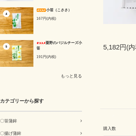
小笹（こささ）
4
167円(内税)
粟野のバジルチーズ小
5,182円(内
5
笹
191円(内税)
もっと見る
カテゴリーから探す
〇笹蒲鉾
購入数
〇揚げ蒲鉾