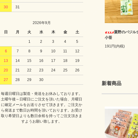
30
31
2026年9月
日
月
火
水
木
金
土
粟野のバジル
小笹
1
2
3
4
5
191円(内税)
6
7
8
9
10
11
12
13
14
15
16
17
18
19
20
21
22
23
24
25
26
27
28
29
30
新着商品
毎週日曜日は製造・発送をお休みしております。
土曜午後～日曜日にご注文を頂いた場合、月曜日
に確定メールをお送りさせて頂きます。ご注文か
ら発送まで数日お時間を頂いております。お受け
取り希望日よりも数日余裕を持ってご注文頂きま
すようお願い致します。