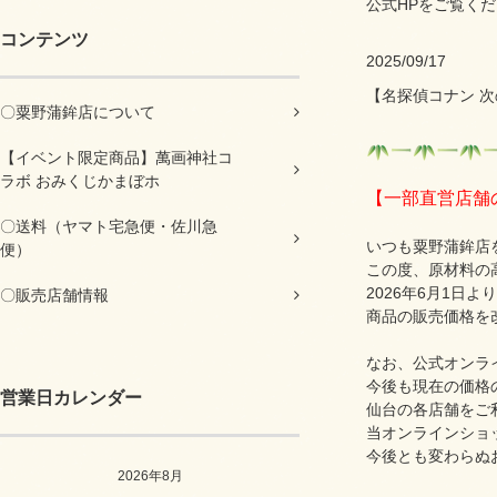
公式HPをご覧く
コンテンツ
2025/09/17
【名探偵コナン 
〇粟野蒲鉾店について
【イベント限定商品】萬画神社コ
ラボ おみくじかまぼホ
【一部直営店舗
〇送料（ヤマト宅急便・佐川急
いつも粟野蒲鉾店
便）
この度、原材料の
2026年6月1日
〇販売店舗情報
商品の販売価格を
なお、公式オンラ
今後も現在の価格
営業日カレンダー
仙台の各店舗をご
当オンラインショ
今後とも変わらぬ
2026年8月