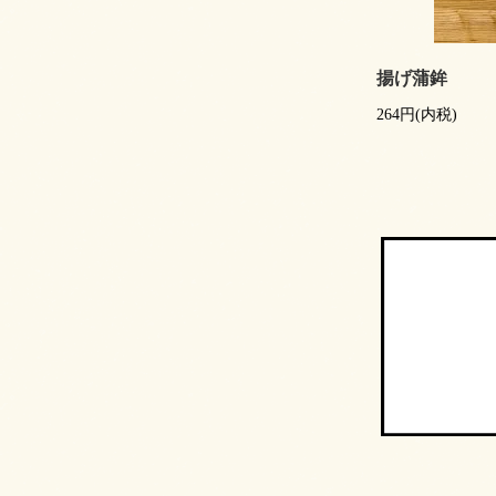
揚げ蒲鉾
264円(内税)