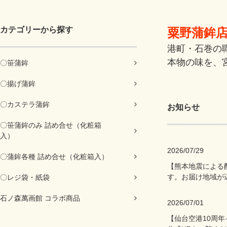
カテゴリーから探す
粟野蒲鉾
港町・石巻の
本物の味を、
〇笹蒲鉾
〇揚げ蒲鉾
〇カステラ蒲鉾
お知らせ
〇笹蒲鉾のみ 詰め合せ（化粧箱
入）
2026/07/29
〇蒲鉾各種 詰め合せ（化粧箱入）
【熊本地震による
す。お届け地域が
〇レジ袋・紙袋
石ノ森萬画館 コラボ商品
2026/07/01
【仙台空港10周