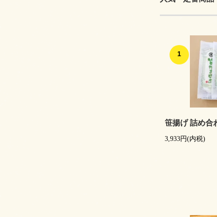
1
笹揚げ 詰め合わ
3,933円(内税)