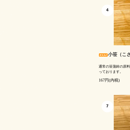
4
小笹（こ
通常の笹蒲鉾の原料
っております。
167円(内税)
7