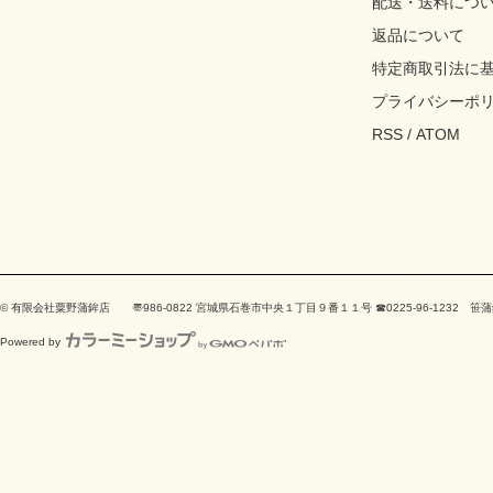
配送・送料につ
返品について
特定商取引法に
プライバシーポ
RSS
/
ATOM
© 有限会社粟野蒲鉾店 〠986-0822 宮城県石巻市中央１丁目９番１１号 ☎0225-96-123
Powered by