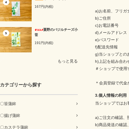
4
167円(内税)
a)お名前、フリガ
b)ご住所
c)お電話番号
粟野のバジルチーズ小
d)メールアドレス
5
笹
e)パスワード
191円(内税)
f)配送先情報
g)当ショップと
もっと見る
h)上記を組み合
＃ショップで使用
＊会員登録で代金
カテゴリーから探す
3.個人情報の利用
当ショップではお
〇笹蒲鉾
〇揚げ蒲鉾
a)ご注文の確認、
b)商品発送の確認
〇カステラ蒲鉾