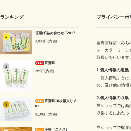
ランキング
プライバシーポ
笹揚げ 詰め合わせ T2017
1
3,933円(内税)
粟野蒲鉾店（みち
ス
カラーミーシ
取扱いを行います
笹蒲鉾
2
1.個人情報の定義
289円(内税)
「個人情報」とは
の、及び他の情報
2.個人情報の収集
笹蒲鉾10枚箱入り A-
3
当ショップでは商
01
収集するにあたっ
3,106円(内税)
当ショップで収集
小笹（こささ）