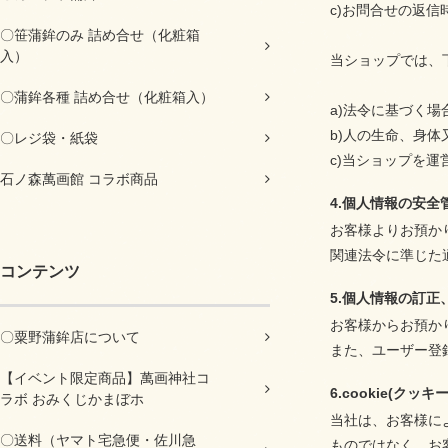
c)お問合せの返信
〇笹蒲鉾のみ 詰め合せ（化粧箱
入）
当ショップでは、
〇蒲鉾各種 詰め合せ（化粧箱入）
a)法令に基づく
b)人の生命、身
〇レジ袋・紙袋
c)当ショップを
石ノ森萬画館 コラボ商品
4.個人情報の安全
お客様よりお預か
関連法令に準じた
コンテンツ
5.個人情報の訂正
お客様からお預か
〇粟野蒲鉾店について
また、ユーザー登
【イベント限定商品】萬画神社コ
6.cookie(クッ
ラボ おみくじかまぼホ
当社は、お客様に
〇送料（ヤマト宅急便・佐川急
ものではなく、お