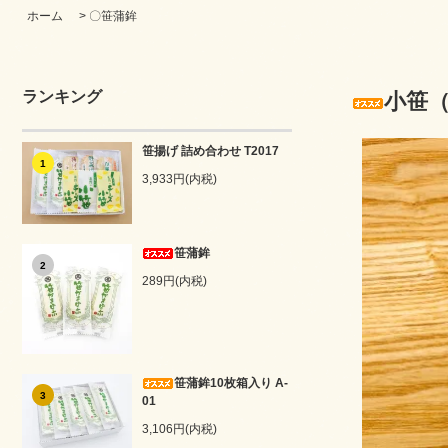
ホーム
>
〇笹蒲鉾
ランキング
小笹
笹揚げ 詰め合わせ T2017
1
3,933円(内税)
笹蒲鉾
2
289円(内税)
笹蒲鉾10枚箱入り A-
3
01
3,106円(内税)