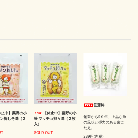
笹蒲鉾
休止中】粟野の小
【休止中】粟野の小
創業から9９年、上品な魚
メン梅しそ味（２
笹 マッチョ担々味（２枚
の風味と弾力のある歯ご
入）
たえ。
UT
SOLD OUT
289円(内税)