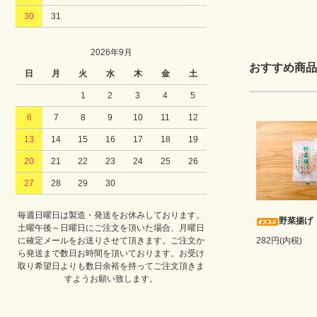
30
31
2026年9月
おすすめ商品
日
月
火
水
木
金
土
1
2
3
4
5
6
7
8
9
10
11
12
13
14
15
16
17
18
19
20
21
22
23
24
25
26
27
28
29
30
毎週日曜日は製造・発送をお休みしております。
野菜揚げ
土曜午後～日曜日にご注文を頂いた場合、月曜日
に確定メールをお送りさせて頂きます。ご注文か
282円(内税)
ら発送まで数日お時間を頂いております。お受け
取り希望日よりも数日余裕を持ってご注文頂きま
すようお願い致します。