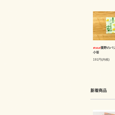
粟野のバ
小笹
191円(内税)
新着商品