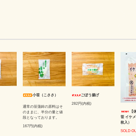
小笹（こささ）
ごぼう揚げ
282円(内税)
通常の笹蒲鉾の原料はそ
【
のままに、半分の量と値
笹 イケ
段となっております。
枚入）
167円(内税)
SOLD O