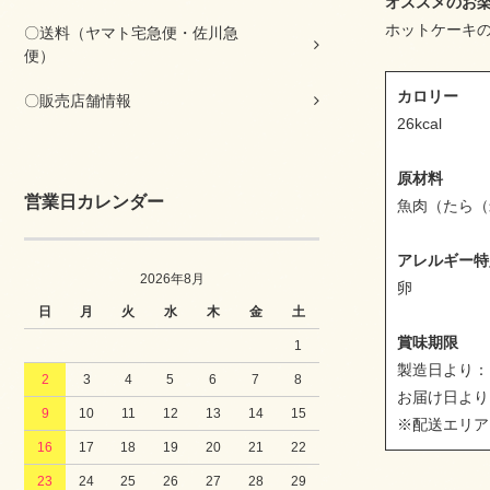
オススメのお
ホットケーキ
〇送料（ヤマト宅急便・佐川急
便）
カロリー
〇販売店舗情報
26kcal
原材料
営業日カレンダー
魚肉（たら（
アレルギー特
2026年8月
卵
日
月
火
水
木
金
土
賞味期限
1
製造日より：
2
3
4
5
6
7
8
お届け日より
9
10
11
12
13
14
15
※配送エリア
16
17
18
19
20
21
22
23
24
25
26
27
28
29