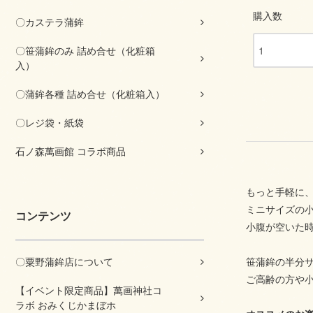
購入数
〇カステラ蒲鉾
〇笹蒲鉾のみ 詰め合せ（化粧箱
入）
〇蒲鉾各種 詰め合せ（化粧箱入）
〇レジ袋・紙袋
石ノ森萬画館 コラボ商品
もっと手軽に
ミニサイズの
コンテンツ
小腹が空いた
〇粟野蒲鉾店について
笹蒲鉾の半分
ご高齢の方や
【イベント限定商品】萬画神社コ
ラボ おみくじかまぼホ