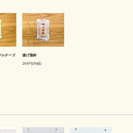
ジルチーズ
揚げ蒲鉾
264円(内税)