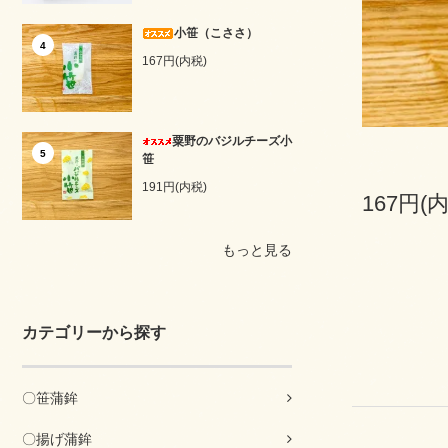
小笹（こささ）
4
167円(内税)
粟野のバジルチーズ小
5
笹
191円(内税)
167円(
もっと見る
カテゴリーから探す
〇笹蒲鉾
〇揚げ蒲鉾