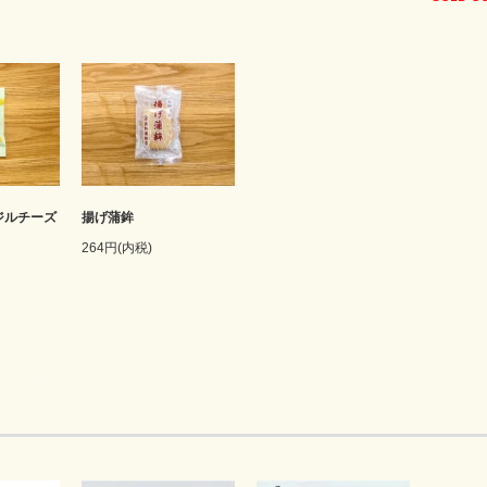
ジルチーズ
揚げ蒲鉾
264円(内税)