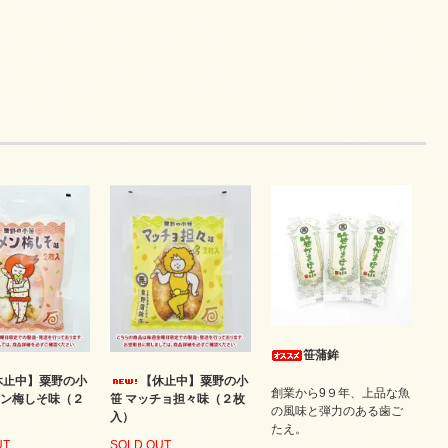
笹蒲鉾
休止中】粟野の小
【休止中】粟野の小
創業から9９年、上品な魚
メン梅しそ味（２
笹 マッチョ担々味（２枚
の風味と弾力のある歯ご
入）
たえ。
UT
SOLD OUT