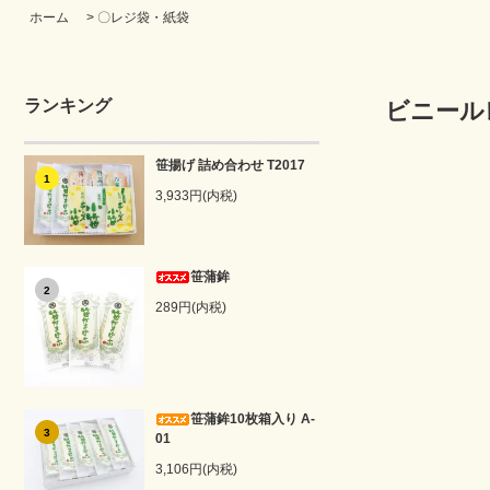
ホーム
>
〇レジ袋・紙袋
ランキング
ビニール
笹揚げ 詰め合わせ T2017
1
3,933円(内税)
笹蒲鉾
2
289円(内税)
笹蒲鉾10枚箱入り A-
3
01
3,106円(内税)