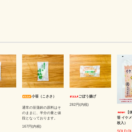
小笹（こささ）
ごぼう揚げ
282円(内税)
通常の笹蒲鉾の原料はそ
【
のままに、半分の量と値
笹 イケ
段となっております。
枚入）
167円(内税)
SOLD O