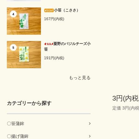
小笹（こささ）
4
167円(内税)
粟野のバジルチーズ小
5
笹
191円(内税)
もっと見る
3円(内税
カテゴリーから探す
定価 3円(内税
〇笹蒲鉾
〇揚げ蒲鉾