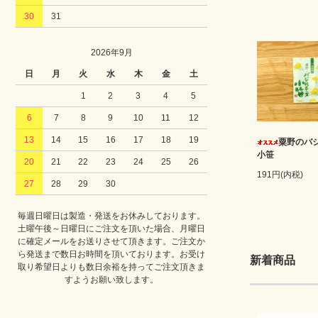
30
31
2026年9月
日
月
火
水
木
金
土
1
2
3
4
5
6
7
8
9
10
11
12
13
14
15
16
17
18
19
粟野のバ
小笹
20
21
22
23
24
25
26
191円(内税)
27
28
29
30
毎週日曜日は製造・発送をお休みしております。
土曜午後～日曜日にご注文を頂いた場合、月曜日
に確定メールをお送りさせて頂きます。ご注文か
ら発送まで数日お時間を頂いております。お受け
新着商品
取り希望日よりも数日余裕を持ってご注文頂きま
すようお願い致します。