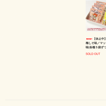
【休止中
梅しそ味／マッ
味(各種５袋ずつ
SOLD OUT