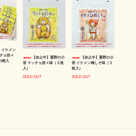
】イケメン
チョ担々
【休止中】粟野の小
【休止中】粟野の小
)箱入
笹 マッチョ担々味（２枚
笹 イケメン梅しそ味（２
入）
枚入）
SOLD OUT
SOLD OUT