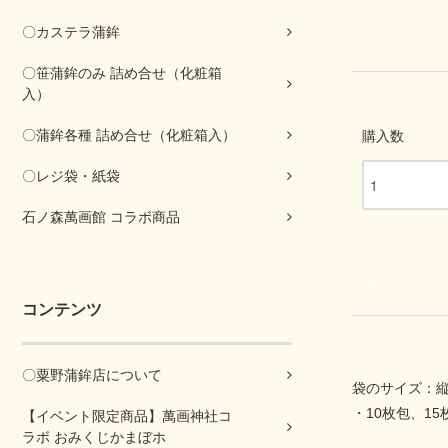
〇カステラ蒲鉾
〇笹蒲鉾のみ 詰め合せ（化粧箱
入）
〇蒲鉾各種 詰め合せ（化粧箱入）
購入数
〇レジ袋・紙袋
石ノ森萬画館 コラボ商品
コンテンツ
〇粟野蒲鉾店について
袋のサイズ：縦4
・10枚包、15
【イベント限定商品】萬画神社コ
ラボ おみくじかまぼホ