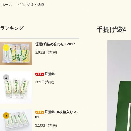
ホーム
>
〇レジ袋・紙袋
ランキング
手提げ袋4
笹揚げ 詰め合わせ T2017
1
3,933円(内税)
笹蒲鉾
2
289円(内税)
笹蒲鉾10枚箱入り A-
3
01
3,106円(内税)