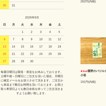
282円(内税)
30
31
2026年9月
日
月
火
水
木
金
土
1
2
3
4
5
6
7
8
9
10
11
12
13
14
15
16
17
18
19
20
21
22
23
24
25
26
27
28
29
30
粟野のバジル
毎週日曜日は製造・発送をお休みしております。
小笹
土曜午後～日曜日にご注文を頂いた場合、月曜日
に確定メールをお送りさせて頂きます。ご注文か
191円(内税)
ら発送まで数日お時間を頂いております。お受け
取り希望日よりも数日余裕を持ってご注文頂きま
すようお願い致します。